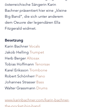
österreichische Sängerin
Karin
Bachner
präsentiert
hier
eine „kleine
Big Band”, die sich unter anderem
dem Oeuvre der legendären Ella
Fitzgerald widmet.
Besetzung
Karin Bachner
Vocals
Jakob Helling
Trumpet
Herb Berger
Altosax
Tobias Hoffmann
Tenorsax
Karel Eriksson
Trombone
Robert Schönherr
Piano
Johannes Strasser
Bass
Walter Grassmann
Drums
www.karinbachner.com/karin-bachner-
the-pocket-big-band