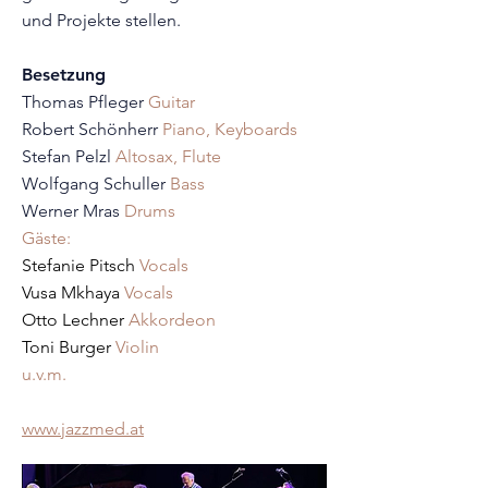
und Projekte stellen.
Besetzung
Thomas Pfleger
Guitar
Robert Schönherr
Piano, Keyboards
Stefan Pelzl
Altosax, Flute
Wolfgang Schuller
Bass
Werner Mras
Drums
Gäste:
Stefanie Pitsch
Vocals
Vusa Mkhaya
Vocals
Otto Lechner
Akkordeon
Toni Burger
Violin
u.v.m.
www.jazzmed.at