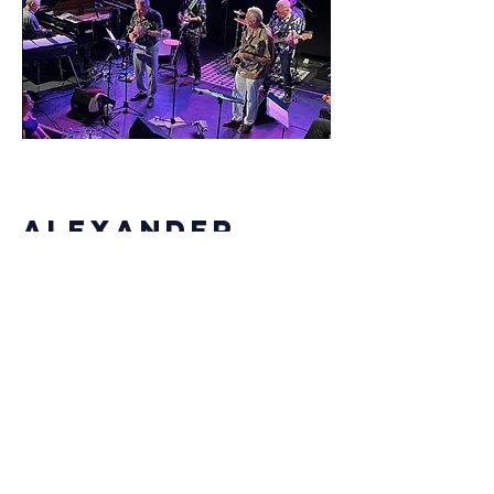
Alexander
Ehrenreich5
In dieser Formation präsentiert sich
der
Tenor-Saxophonist mit seinem
Quintett.
Besetzung
Alexander Ehrenreich
Tenorsax